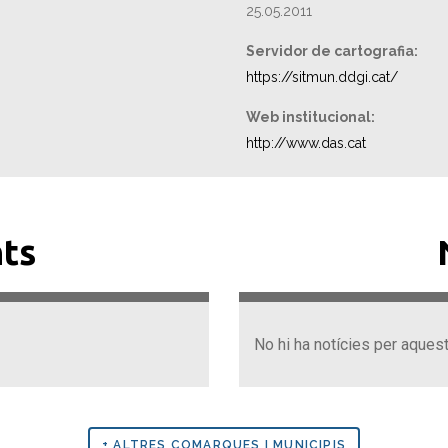
25.05.2011
Servidor de cartografia:
https://sitmun.ddgi.cat/
Web institucional:
http://www.das.cat
ts
No hi ha notícies per aques
+ ALTRES COMARQUES I MUNICIPIS