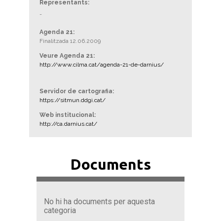
Representants:
-
Agenda 21:
Finalitzada 12.06.2009
Veure Agenda 21:
http://www.cilma.cat/agenda-21-de-darnius/
Servidor de cartografia:
https://sitmun.ddgi.cat/
Web institucional:
http://ca.darnius.cat/
Documents
No hi ha documents per aquesta
categoria