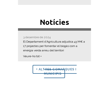
Notícies
3 desembre de 2024
El Departament d’Agricultura adjudica 43 M€ a
17 projectes per fomentar el biogàs com a
energia verda arreu del territori
Veure-ho tot +
+ ALTRES COMARQUES I
MUNICIPIS