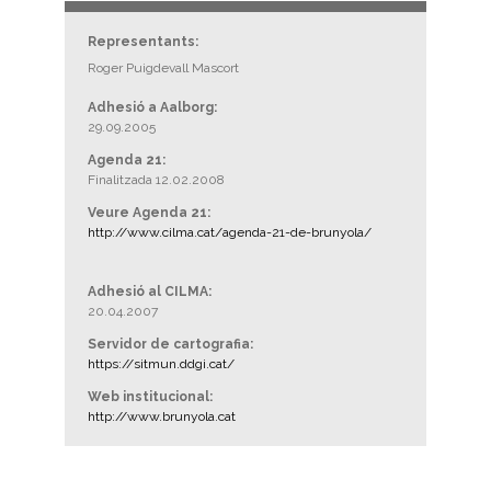
Representants:
Roger Puigdevall Mascort
Adhesió a Aalborg:
29.09.2005
Agenda 21:
Finalitzada 12.02.2008
Veure Agenda 21:
http://www.cilma.cat/agenda-21-de-brunyola/
Adhesió al CILMA:
20.04.2007
Servidor de cartografia:
https://sitmun.ddgi.cat/
Web institucional:
http://www.brunyola.cat