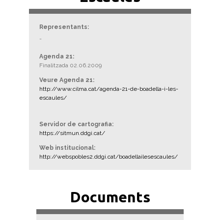
Representants:
-
Agenda 21:
Finalitzada 02.06.2009
Veure Agenda 21:
http://www.cilma.cat/agenda-21-de-boadella-i-les-
escaules/
Servidor de cartografia:
https://sitmun.ddgi.cat/
Web institucional:
http://webspobles2.ddgi.cat/boadellailesescaules/
Documents