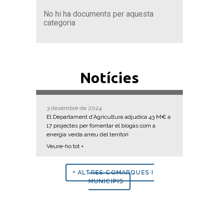
No hi ha documents per aquesta
categoria
Notícies
3 desembre de 2024
El Departament d’Agricultura adjudica 43 M€ a
17 projectes per fomentar el biogàs com a
energia verda arreu del territori
Veure-ho tot +
+ ALTRES COMARQUES I
MUNICIPIS