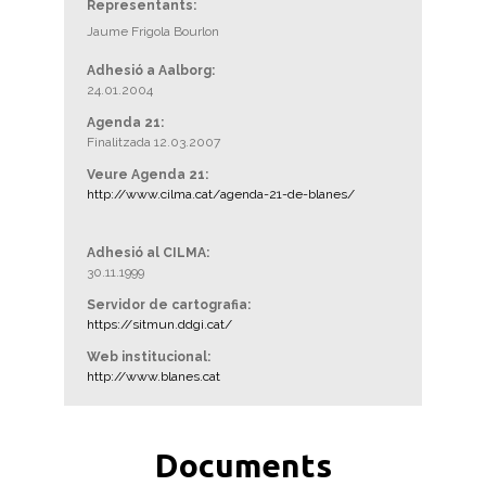
Representants:
Jaume Frigola Bourlon
Adhesió a Aalborg:
24.01.2004
Agenda 21:
Finalitzada 12.03.2007
Veure Agenda 21:
http://www.cilma.cat/agenda-21-de-blanes/
Adhesió al CILMA:
30.11.1999
Servidor de cartografia:
https://sitmun.ddgi.cat/
Web institucional:
http://www.blanes.cat
Documents