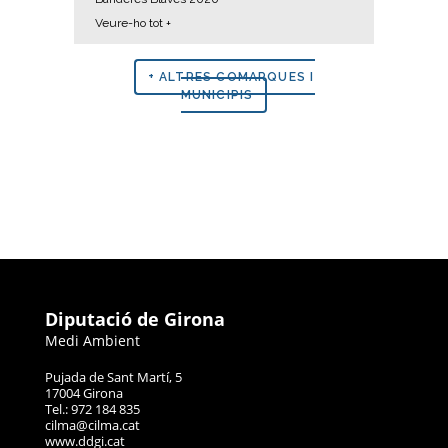
Veure-ho tot +
+ ALTRES COMARQUES I
MUNICIPIS
Diputació de Girona
Medi Ambient
Pujada de Sant Martí, 5
17004 Girona
Tel.: 972 184 835
cilma@cilma.cat
www.ddgi.cat