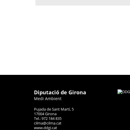
Diputació de Girona
Medi Ambient
Pujada de Sant Martí, 5
17004 Girona
Tel.: 972 184 835
cilma@cilma.cat
www.ddgi.cat