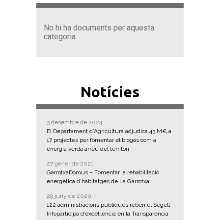
No hi ha documents per aquesta
categoria
Notícies
3 desembre de 2024
El Departament d’Agricultura adjudica 43 M€ a
17 projectes per fomentar el biogàs com a
energia verda arreu del territori
27 gener de 2021
GarrotxaDomus – Fomentar la rehabilitació
energètica d’habitatges de La Garrotxa
29 juny de 2020
122 administracions públiques reben el Segell
Infoparticipa d’excel·lència en la Transparència