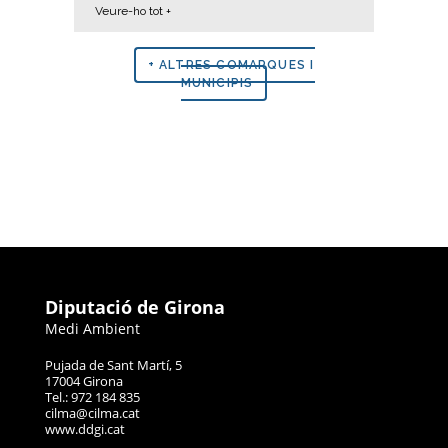
Veure-ho tot +
+ ALTRES COMARQUES I
MUNICIPIS
Diputació de Girona
Medi Ambient
Pujada de Sant Martí, 5
17004 Girona
Tel.: 972 184 835
cilma@cilma.cat
www.ddgi.cat