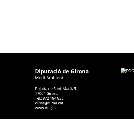
Diputació de Girona
Medi Ambient
Pujada de Sant Martí, 5
17004 Girona
Tel.: 972 184 835
cilma@cilma.cat
www.ddgi.cat