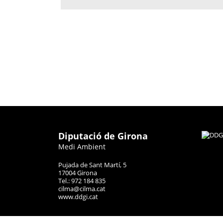
Diputació de Girona
Medi Ambient
Pujada de Sant Martí, 5
17004 Girona
Tel.: 972 184 835
cilma@cilma.cat
www.ddgi.cat