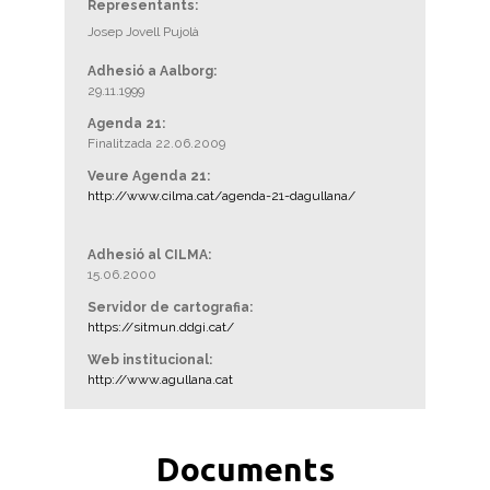
Representants:
Josep Jovell Pujolà
Adhesió a Aalborg:
29.11.1999
Agenda 21:
Finalitzada 22.06.2009
Veure Agenda 21:
http://www.cilma.cat/agenda-21-dagullana/
Adhesió al CILMA:
15.06.2000
Servidor de cartografia:
https://sitmun.ddgi.cat/
Web institucional:
http://www.agullana.cat
Documents