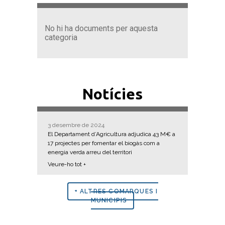
No hi ha documents per aquesta
categoria
Notícies
3 desembre de 2024
El Departament d’Agricultura adjudica 43 M€ a
17 projectes per fomentar el biogàs com a
energia verda arreu del territori
Veure-ho tot +
+ ALTRES COMARQUES I
MUNICIPIS