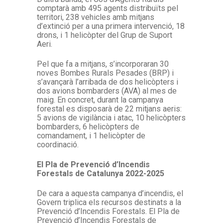
comptarà amb 495 agents distribuïts pel
territori, 238 vehicles amb mitjans
d’extinció per a una primera intervenció, 18
drons, i 1 helicòpter del Grup de Suport
Aeri.
Pel que fa a mitjans, s’incorporaran 30
noves Bombes Rurals Pesades (BRP) i
s’avançarà l’arribada de dos helicòpters i
dos avions bombarders (AVA) al mes de
maig. En concret, durant la campanya
forestal es disposarà de 22 mitjans aeris:
5 avions de vigilància i atac, 10 helicòpters
bombarders, 6 helicòpters de
comandament, i 1 helicòpter de
coordinació.
El Pla de Prevenció d’Incendis
Forestals de Catalunya 2022-2025
De cara a aquesta campanya d’incendis, el
Govern triplica els recursos destinats a la
Prevenció d’Incendis Forestals. El Pla de
Prevenció d’Incendis Forestals de