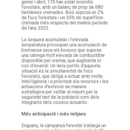
gener i abril, 175 han estat incendis
forestals, amb un balanç de prop de 680
hectàrees cremades. Això suposa un 2%
de focs forestals i un 35% de superfície
cremada més respecte del mateix període
de l’any 2022.
La sequera acumulada i l’elevada
temperatura provoquen una acumulació de
biomassa seca als boscos que suposa
una càrrega molt elevada de combustible
disponible per cremar, que augmenta el
risc d’incendi. Un dels perills d’aquesta
situació és la simultaneïtat de focs
forestals, que obliga a actuar amb molta
intel·ligència i a prioritzar els recursos i les
actuacions d’extinció de manera
estratègica per vetllar al màxim per la
seguretat tant de la població com dels
integrants dels cossos actuants.
Més anticipació i més mitjans
Enguany, la campanya forestal s’allarga un