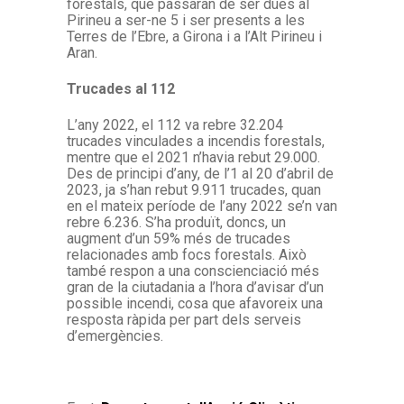
forestals, que passaran de ser dues al
Pirineu a ser-ne 5 i ser presents a les
Terres de l’Ebre, a Girona i a l’Alt Pirineu i
Aran.
Trucades al 112
L’any 2022, el 112 va rebre 32.204
trucades vinculades a incendis forestals,
mentre que el 2021 n’havia rebut 29.000.
Des de principi d’any, de l’1 al 20 d’abril de
2023, ja s’han rebut 9.911 trucades, quan
en el mateix període de l’any 2022 se’n van
rebre 6.236. S’ha produït, doncs, un
augment d’un 59% més de trucades
relacionades amb focs forestals. Això
també respon a una conscienciació més
gran de la ciutadania a l’hora d’avisar d’un
possible incendi, cosa que afavoreix una
resposta ràpida per part dels serveis
d’emergències.