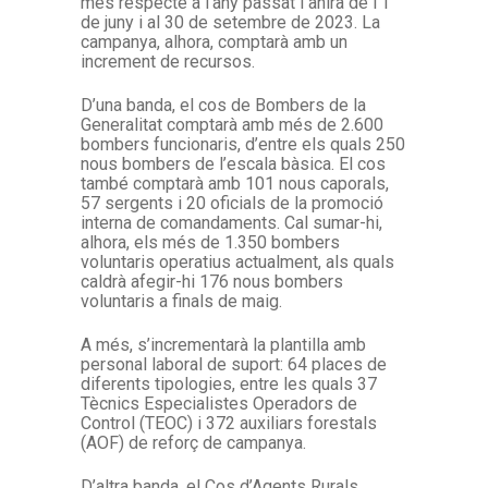
mes respecte a l’any passat i anirà de l’1
de juny i al 30 de setembre de 2023. La
campanya, alhora, comptarà amb un
increment de recursos.
D’una banda, el cos de Bombers de la
Generalitat comptarà amb més de 2.600
bombers funcionaris, d’entre els quals 250
nous bombers de l’escala bàsica. El cos
també comptarà amb 101 nous caporals,
57 sergents i 20 oficials de la promoció
interna de comandaments. Cal sumar-hi,
alhora, els més de 1.350 bombers
voluntaris operatius actualment, als quals
caldrà afegir-hi 176 nous bombers
voluntaris a finals de maig.
A més, s’incrementarà la plantilla amb
personal laboral de suport: 64 places de
diferents tipologies, entre les quals 37
Tècnics Especialistes Operadors de
Control (TEOC) i 372 auxiliars forestals
(AOF) de reforç de campanya.
D’altra banda, el Cos d’Agents Rurals