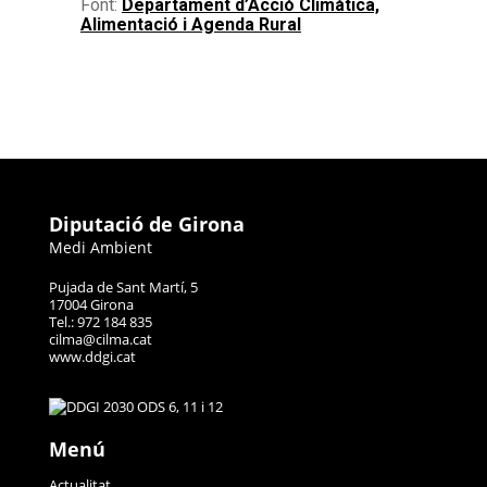
Font:
Departament d’Acció Climàtica,
Alimentació i Agenda Rural
Diputació de Girona
Medi Ambient
Pujada de Sant Martí, 5
17004 Girona
Tel.: 972 184 835
cilma@cilma.cat
www.ddgi.cat
Menú
Actualitat