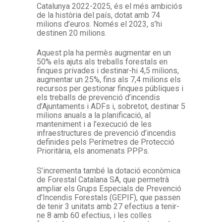
Catalunya 2022-2025, és el més ambiciós
de la història del país, dotat amb 74
milions d’euros. Només el 2023, s’hi
destinen 20 milions.
Aquest pla ha permès augmentar en un
50% els ajuts als treballs forestals en
finques privades i destinar-hi 4,5 milions,
augmentar un 25%, fins als 7,4 milions els
recursos per gestionar finques públiques i
els treballs de prevenció d’incendis
d’Ajuntaments i ADFs i, sobretot, destinar 5
milions anuals a la planificació, al
manteniment i a l’execució de les
infraestructures de prevenció d’incendis
definides pels Perímetres de Protecció
Prioritària, els anomenats PPPs.
S’incrementa també la dotació econòmica
de Forestal Catalana SA, que permetrà
ampliar els Grups Especials de Prevenció
d’Incendis Forestals (GEPIF), que passen
de tenir 3 unitats amb 27 efectius a tenir-
ne 8 amb 60 efectius, i les colles