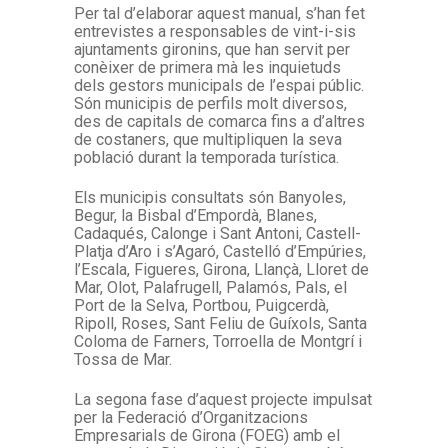
Per tal d’elaborar aquest manual, s’han fet
entrevistes a responsables de vint-i-sis
ajuntaments gironins, que han servit per
conèixer de primera mà les inquietuds
dels gestors municipals de l’espai públic.
Són municipis de perfils molt diversos,
des de capitals de comarca fins a d’altres
de costaners, que multipliquen la seva
població durant la temporada turística.
Els municipis consultats són Banyoles,
Begur, la Bisbal d’Empordà, Blanes,
Cadaqués, Calonge i Sant Antoni, Castell-
Platja d’Aro i s’Agaró, Castelló d’Empúries,
l’Escala, Figueres, Girona, Llançà, Lloret de
Mar, Olot, Palafrugell, Palamós, Pals, el
Port de la Selva, Portbou, Puigcerdà,
Ripoll, Roses, Sant Feliu de Guíxols, Santa
Coloma de Farners, Torroella de Montgrí i
Tossa de Mar.
La segona fase d’aquest projecte impulsat
per la Federació d’Organitzacions
Empresarials de Girona (FOEG) amb el