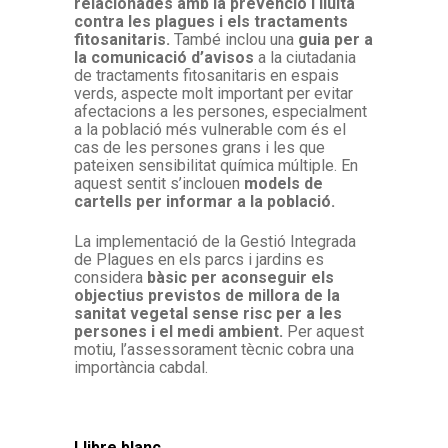
relacionades amb la prevenció i lluita
contra les plagues i els tractaments
fitosanitaris.
També inclou una
guia per a
la comunicació d’avisos
a la ciutadania
de tractaments fitosanitaris en espais
verds, aspecte molt important per evitar
afectacions a les persones, especialment
a la població més vulnerable com és el
cas de les persones grans i les que
pateixen sensibilitat química múltiple. En
aquest sentit s’inclouen
models de
cartells per informar a la població.
La implementació de la Gestió Integrada
de Plagues en els parcs i jardins es
considera
bàsic per aconseguir els
objectius previstos de millora de la
sanitat vegetal sense risc per a les
persones i el medi ambient.
Per aquest
motiu, l’assessorament tècnic cobra una
importància cabdal.
Llibre blanc