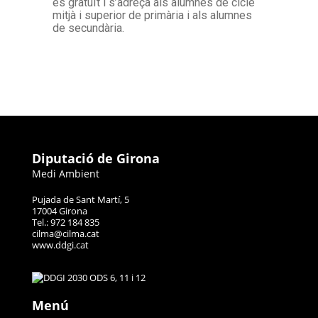
és gratuït i s’adreça als alumnes de cicle
mitjà i superior de primària i als alumnes
de secundària.
Diputació de Girona
Medi Ambient
Pujada de Sant Martí, 5
17004 Girona
Tel.: 972 184 835
cilma@cilma.cat
www.ddgi.cat
Menú