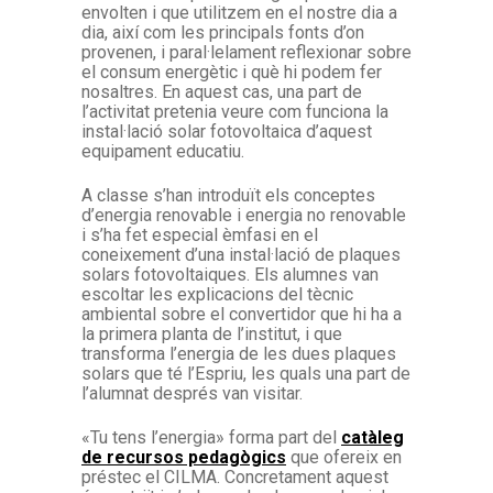
envolten i que utilitzem en el nostre dia a
dia, així com les principals fonts d’on
provenen, i paral·lelament reflexionar sobre
el consum energètic i què hi podem fer
nosaltres. En aquest cas, una part de
l’activitat pretenia veure com funciona la
instal·lació solar fotovoltaica d’aquest
equipament educatiu.
A classe s’han introduït els conceptes
d’energia renovable i energia no renovable
i s’ha fet especial èmfasi en el
coneixement d’una instal·lació de plaques
solars fotovoltaiques. Els alumnes van
escoltar les explicacions del tècnic
ambiental sobre el convertidor que hi ha a
la primera planta de l’institut, i que
transforma l’energia de les dues plaques
solars que té l’Espriu, les quals una part de
l’alumnat després van visitar.
«Tu tens l’energia» forma part del
catàleg
de recursos pedagògics
que ofereix en
préstec el CILMA. Concretament aquest