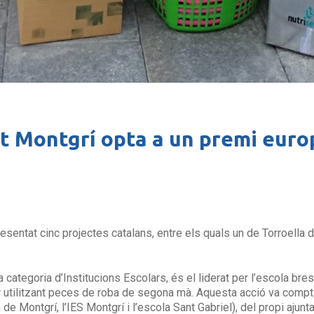
tit Montgrí opta a un premi eur
sentat cinc projectes catalans, entre els quals un de Torroella 
la categoria d’Institucions Escolars, és el liderat per l’escola bre
r utilitzant peces de roba de segona mà. Aquesta acció va compta
 de Montgrí, l’IES Montgrí i l’escola Sant Gabriel), del propi aju