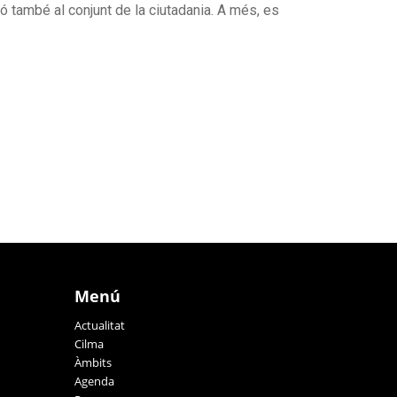
ó també al conjunt de la ciutadania. A més, es
Menú
Actualitat
Cilma
Àmbits
Agenda