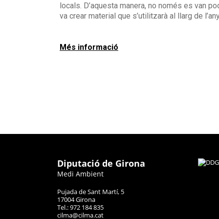
locals. D’aquesta manera, no només es van pode
va crear material que s’utilitzarà al llarg de l’
Més informació
Diputació de Girona
Medi Ambient
Pujada de Sant Martí, 5
17004 Girona
Tel.: 972 184 835
cilma@cilma.cat