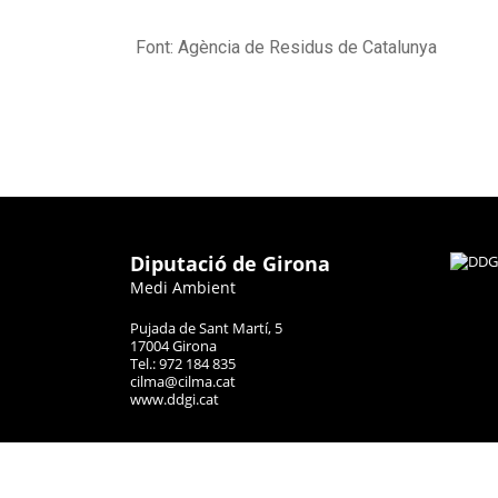
Font: Agència de Residus de Catalunya
Diputació de Girona
Medi Ambient
Pujada de Sant Martí, 5
17004 Girona
Tel.: 972 184 835
cilma@cilma.cat
www.ddgi.cat