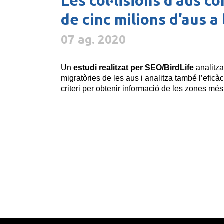
Les col·lisions d’aus c
de cinc milions d’aus a
07 ag. 2020
Un
estudi realitzat per SEO/BirdLife
analitza
migratòries de les aus i analitza també l’eficàc
criteri per obtenir informació de les zones més