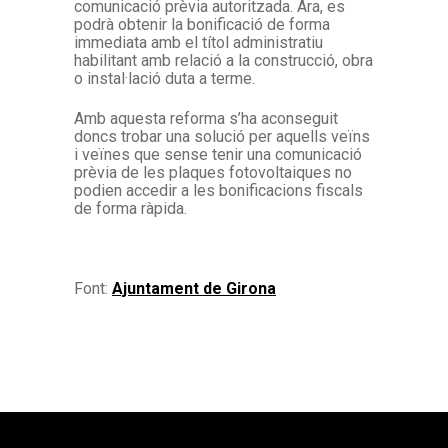
comunicació prèvia autoritzada. Ara, es
podrà obtenir la bonificació de forma
immediata amb el títol administratiu
habilitant amb relació a la construcció, obra
o instal·lació duta a terme.
Amb aquesta reforma s’ha aconseguit
doncs trobar una solució per aquells veïns
i veïnes que sense tenir una comunicació
prèvia de les plaques fotovoltaiques no
podien accedir a les bonificacions fiscals
de forma ràpida.
Font:
Ajuntament de Girona