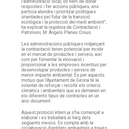
l’administració local, on hem de donar
respostes i fer accions públiques, ens
pertoca atendre i prioritzar polítiques
orientades pel futur de la transició
ecològica i la protecció del medi ambient”,
ha explicat la regidora de Contractació i
Patrimoni, M. Àngels Planas Crous.
Les administracions públiques mitjançant
la contractació tenen potencial per incidir
en el mercat de productes i serveis, així
com per fomentar la innovació i
proporcionar a les empreses incentius per
desenvolupar productes i serveis de
menor impacte ambiental. És per aquests
motius que l’Ajuntament de Girona té la
voluntat de reforçar i recollir els criteris
climàtics i ambientals que es demanen en
els diferents tipus de contractes en un
únic document.
Aquest protocol intern ja s’ha començat a
elaborar i es treballarà al llarg dels
següents mesos. Es compta amb la
col·laboració d’entitats ambientals a través