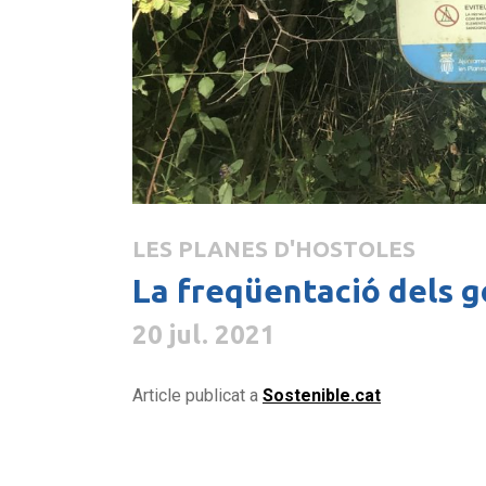
LES PLANES D'HOSTOLES
La freqüentació dels go
20 jul. 2021
Article publicat a
Sostenible.cat