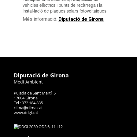
vehicles elèctrics i punts de recàrrega i la
instal·lació de plaques solars fotovoltaiques
Més informació:
Diputació de Girona
Diputació de Girona
Medi Ambient
Pujada de Sant Martí, 5
17004 Girona
Tel.: 972 184 835
cilma@cilma.cat
www.ddgi.cat