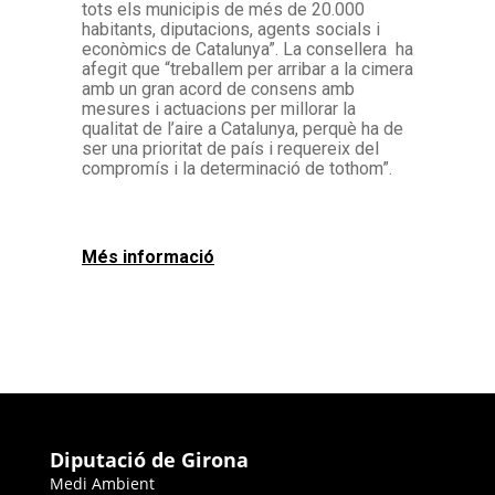
tots els municipis de més de 20.000
habitants, diputacions, agents socials i
econòmics de Catalunya”. La consellera ha
afegit que “treballem per arribar a la cimera
amb un gran acord de consens amb
mesures i actuacions per millorar la
qualitat de l’aire a Catalunya, perquè ha de
ser una prioritat de país i requereix del
compromís i la determinació de tothom”.
Més informació
Diputació de Girona
Medi Ambient