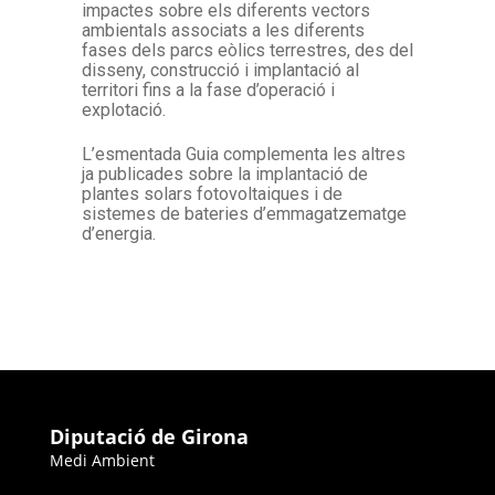
impactes sobre els diferents vectors
ambientals associats a les diferents
fases dels parcs eòlics terrestres, des del
disseny, construcció i implantació al
territori fins a la fase d’operació i
explotació.
L’esmentada Guia complementa les altres
ja publicades sobre la implantació de
plantes solars fotovoltaiques i de
sistemes de bateries d’emmagatzematge
d’energia.
Diputació de Girona
Medi Ambient