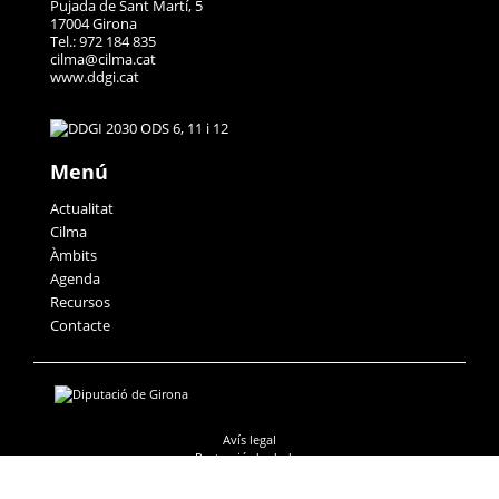
Pujada de Sant Martí, 5
17004 Girona
Tel.: 972 184 835
cilma@cilma.cat
www.ddgi.cat
Menú
Actualitat
Cilma
Àmbits
Agenda
Recursos
Contacte
Avís legal
Protecció de dades
Accessibilitat
Política de galetes