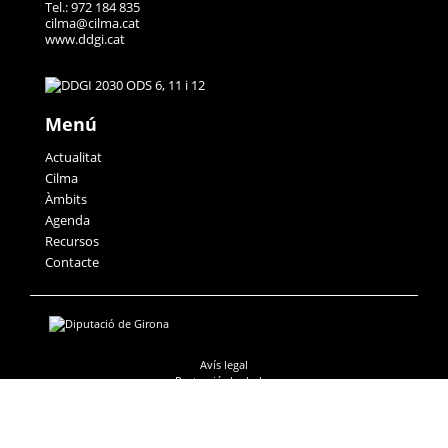
Tel.: 972 184 835
cilma@cilma.cat
www.ddgi.cat
Menú
Actualitat
Cilma
Àmbits
Agenda
Recursos
Contacte
Avís legal
Protecció de dades
Accessibilitat
Política de galetes