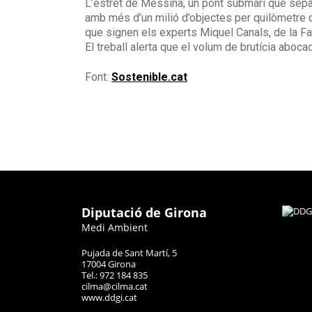
L’estret de Messina, un pont submarí que separa
amb més d’un milió d’objectes per quilòmetre qu
que signen els experts Miquel Canals, de la Fa
El treball alerta que el volum de brutícia aboc
Font:
Sostenible.cat
Diputació de Girona
Medi Ambient
Pujada de Sant Martí, 5
17004 Girona
Tel.: 972 184 835
cilma@cilma.cat
www.ddgi.cat