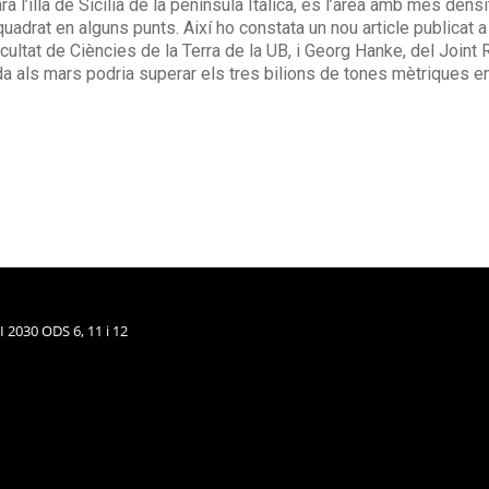
 l’illa de Sicília de la península Itàlica, és l’àrea amb més den
adrat en alguns punts. Així ho constata un nou article publicat a
cultat de Ciències de la Terra de la UB, i Georg Hanke, del Join
ada als mars podria superar els tres bilions de tones mètriques e