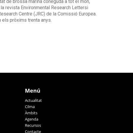
sitat de brossa marina coneguda a tot el món,
 la revista Environmental Research Lettersi
t Research Centre (JRC) de la Comissió Europea.
n els pròxims trenta anys.
Menú
Actualitat
Cilma
Àmbits
Agenda
Recursos
Contacte