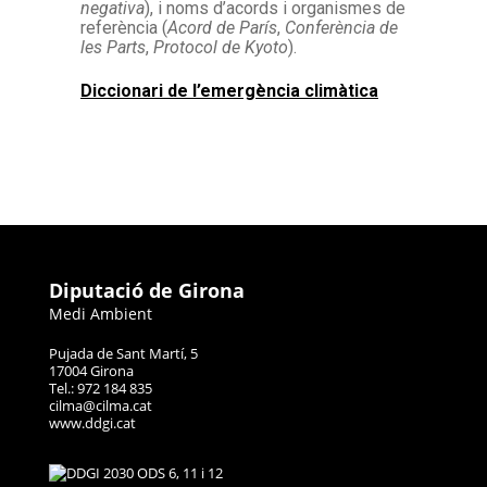
negativa
), i noms d’acords i organismes de
referència (
Acord de París
,
Conferència de
les Parts
,
Protocol de Kyoto
).
Diccionari de l’emergència climàtica
Diputació de Girona
Medi Ambient
Pujada de Sant Martí, 5
17004 Girona
Tel.: 972 184 835
cilma@cilma.cat
www.ddgi.cat