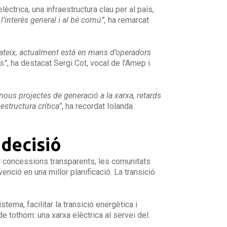
ctrica, una infraestructura clau per al país,
l’interès general i al bé comú”
,
ha remarcat
nmateix, actualment està en mans d’operadors
ès”
, ha destacat Sergi Cot, vocal de l’Amep i
us projectes de generació a la xarxa, retards
estructura crítica”
, ha recordat Iolanda
 decisió
ant concessions transparents, les comunitats
nció en una millor planificació. La transició
tema, facilitar la transició energètica i
de tothom: una xarxa elèctrica al servei del