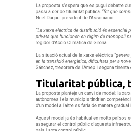
La proposta s’espera que es pugui debatre duran
passi a ser de titularitat pública,
“fet que compo
Noel Duque, president de l’Associació.
“La xarxa elèctrica de distribució és essencial 
privats que funcionen en règim de monopoli natu
regidor d’Acció Climàtica de Girona.
La situació actual de la xarxa elèctrica
“genera 
en la transició energètica, dificultats per a nov
Sánchez, tresorera de l’Amep i segona tinenta d’
Titularitat pública,
La proposta planteja un canvi de model: la xarxa
autònomes i els municipis tindrien competències
d’un model a l’altre es faria de manera gradual
Aquest model ja és habitual en molts països euro
assegurar el control públic d’aquesta infraestru
país i sota control públic.