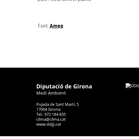
Font:
Amep
Diputació de Girona
Medi Ambient
Pujada de Sant Martí, 5
17004 Girona
Tel.: 972 184 835
cilma@cilma.cat
www.ddgi.cat