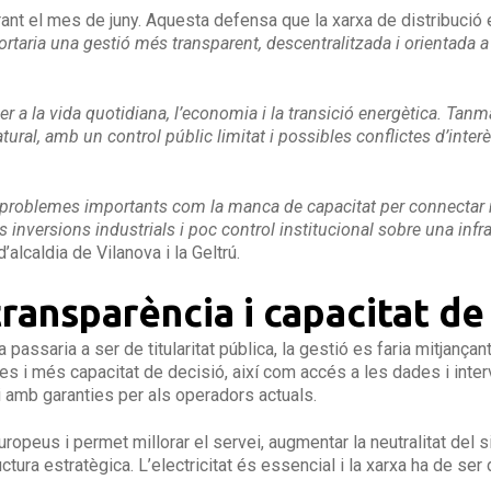
t el mes de juny. Aquesta defensa que la xarxa de distribució elè
rtaria una gestió més transparent, descentralitzada i orientada a 
per a la vida quotidiana, l’economia i la transició energètica. Ta
ral, amb un control públic limitat i possibles conflictes d’inter
problemes importants com la manca de capacitat per connectar no
es inversions industrials i poc control institucional sobre una infra
alcaldia de Vilanova i la Geltrú.
 transparència i capacitat de
 passaria a ser de titularitat pública, la gestió es faria mitjanç
 i més capacitat de decisió, així com accés a les dades i interve
 i amb garanties per als operadors actuals.
peus i permet millorar el servei, augmentar la neutralitat del sis
ctura estratègica. L’electricitat és essencial i la xarxa ha de ser 