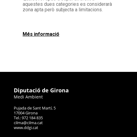
aquestes dues categories es considerarà
zona apta però subjecta a limitacions.
Més informació
Diputació de Girona
Medi Ambient
Pujada de Sant Martí, 5
17004 Girona
Tel.: 972 184 835
cilma@cilma.cat
www.ddgi.cat