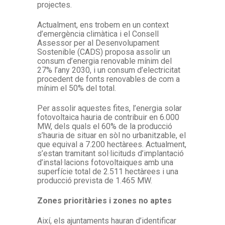
projectes.
Actualment, ens trobem en un context
d’emergència climàtica i el Consell
Assessor per al Desenvolupament
Sostenible (CADS) proposa assolir un
consum d’energia renovable mínim del
27% l’any 2030, i un consum d’electricitat
procedent de fonts renovables de com a
mínim el 50% del total.
Per assolir aquestes fites, l’energia solar
fotovoltaica hauria de contribuir en 6.000
MW, dels quals el 60% de la producció
s’hauria de situar en sòl no urbanitzable, el
que equival a 7.200 hectàrees. Actualment,
s’estan tramitant sol·licituds d’implantació
d’instal·lacions fotovoltaiques amb una
superfície total de 2.511 hectàrees i una
producció prevista de 1.465 MW.
Zones prioritàries i zones no aptes
Així, els ajuntaments hauran d’identificar