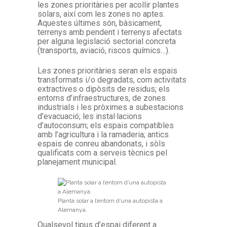
les zones prioritàries per acollir plantes
solars, així com les zones no aptes.
Aquestes últimes són, bàsicament,
terrenys amb pendent i terrenys afectats
per alguna legislació sectorial concreta
(transports, aviació, riscos químics…).
Les zones prioritàries seran els espais
transformats i/o degradats, com activitats
extractives o dipòsits de residus; els
entorns d’infraestructures, de zones
industrials i les pròximes a subestacions
d’evacuació; les instal·lacions
d’autoconsum; els espais compatibles
amb l’agricultura i la ramaderia; antics
espais de conreu abandonats, i sòls
qualificats com a serveis tècnics pel
planejament municipal.
Planta solar a l’entorn d’una autopista a
Alemanya.
Qualsevol tipus d’espai diferent a