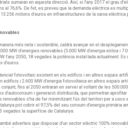
trials sumaran en aquesta direcció. Així, si l’any 2017 el grau d’e
ns al 76,6%. De fet, es preveu que la demanda elèctrica es multi
r 13.256 milions d’euros en infraestructures de la xarxa elèctrica
enovables
manera més neta i sostenible, caldrà avançar en el desplegament
12.000 MW d’energies renovables (5.000 MW d’energia eòlica i 7.
MW l’any 2050, 18 vegades la potència instal·lada actualment. Es
s d’euros.
cial fotovoltaic existent en els edificis i en altres espais artific
edificis i 2.600 MW d’energia fotovoltaica en altres espais artifi
 conjunt, fins al 2050 entraran en servei al voltant de les 500.000
 d’autoconsum i generació distribuïda, que permetran aprofitar fi
s renovables s’ha de fer minimitzant l’ús del territori per a uso
Catalunya pot cobrir el 97,5% del seu consum d’energia primària 
 3 vegades la superfície de Catalunya.
mbé adverteix que disposar d’un sector elèctric 100% renovable n