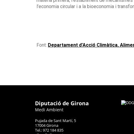
matèria primera; l’establiment de mecanismes de
l’economia circular i a la bioeconomia i transfo
Font:
Departament d’Acció Climàtica, Alime
Diputació de Girona
Medi Ambient
Pujada de Sant Martí, 5
17004 Girona
Tel.: 972 184 835