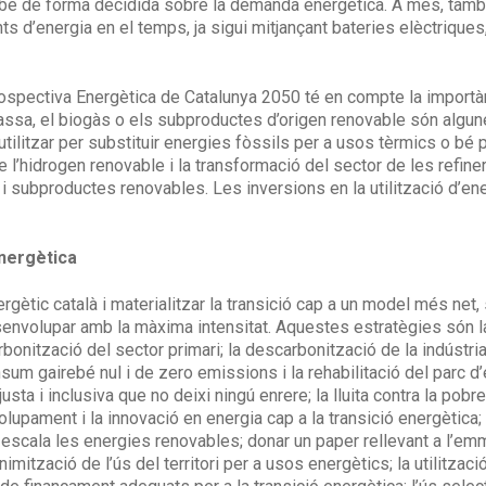
també de forma decidida sobre la demanda energètica. A més, tam
d’energia en el temps, ja sigui mitjançant bateries elèctrique
 Prospectiva Energètica de Catalunya 2050 té en compte la import
massa, el biogàs o els subproductes d’origen renovable són algu
ilitzar per substituir energies fòssils per a usos tèrmics o bé pe
hidrogen renovable i la transformació del sector de les refineri
s i subproductes renovables. Les inversions en la utilització d’e
energètica
rgètic català i materialitzar la transició cap a un model més ne
esenvolupar amb la màxima intensitat. Aquestes estratègies són 
onització del sector primari; la descarbonització de la indústria;
sum gairebé nul i de zero emissions i la rehabilitació del parc d’
justa i inclusiva que no deixi ningú enrere; la lluita contra la po
volupament i la innovació en energia cap a la transició energètica; 
 escala les energies renovables; donar un paper rellevant a l’em
nimització de l’ús del territori per a usos energètics; la utilitza