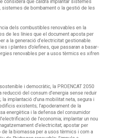
bé considera que caldrà implantar sistemes
s, sistemes de bombament o la gestió de les
ància dels combustibles renovables en la
nes de les línies que el document aposta per
r a la generació d’electricitat gestionable.
es i plantes d’olefines, que passaran a basar-
nergies renovables per a usos tèrmics es xifren
t, sostenible i democràtic, la PROENCAT 2050
la reducció del consum d’energia sense reduir
 la implantació d’una mobilitat neta, segura i
edificis existents; l’apoderament de la
bresa energètica i la defensa del consumidor
l’electrificació de l’economia; implantar un nou
magatzemament d’electricitat; apostar per
ció de la biomassa per a usos tèrmics i com a