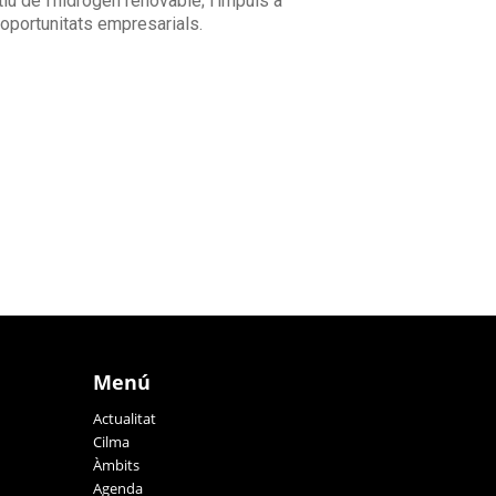
u de l’hidrogen renovable; l’impuls a
n oportunitats empresarials.
Menú
Actualitat
Cilma
Àmbits
Agenda