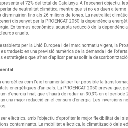
epresenta el 72% del total de Catalunya. A l’escenari objectiu, 
 parlar de neutralitat climàtica, mentre que si no es duen a term
minuirien fins als 26 milions de tones. La neutralitat climàti
escenari dissenyat per la PROENCAT 2050 la dependència energètic
ergia. En termes econòmics, aquesta reducció de la dependència
d’euros anuals.
 establerts per la Unió Europea i del marc normatiu vigent, la Pro
 es tradueix en una previsió numèrica de la demanda i de l’ofert
s estratègies que s’han d’aplicar per assolir la descarbonització
amental
cia energètica com l’eix fonamental per fer possible la transform
itats energètiques d’un país. La PROENCAT 2050 preveu que, per
um d’energia final, que s’haurà de reduir un 30,3% en el període 
an una major reducció en el consum d’energia. Les inversions nec
ros.
lèctrics, amb l’objectiu d’aprofitar la major flexibilitat del sis
ions contaminants. La mobilitat elèctrica, la climatització dels