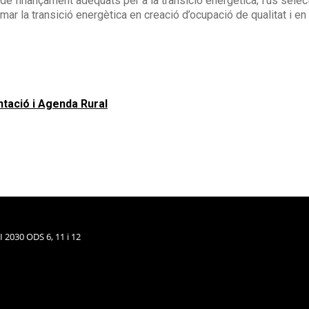
 finançament adequats per a la transició energètica; l’ús selecti
rmar la transició energètica en creació d’ocupació de qualitat i e
ntació i Agenda Rural