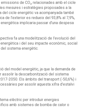
les emissions de CO₂ relacionades amb el cicle
e les mesures i estratègies proposades a la
ca del cicle energètic va acompanyada també
a de l’exterior es redueix del 93,8% al 7,9%,
 energètica implicaria passar d’una despesa
spectiva fa una modelització de l’evolució del
a energètica i del seu impacte econòmic, social
 del sistema energètic.
ació del model energètic, ja que la demanda de
 assolir la descarbonització del sistema
2017-2050. Els àmbits del transport (-50,6%) i
essàries per assolir aquesta xifra d’estalvi
tema elèctric per introduir energies
 edificis amb sistemes de bomba de calor o