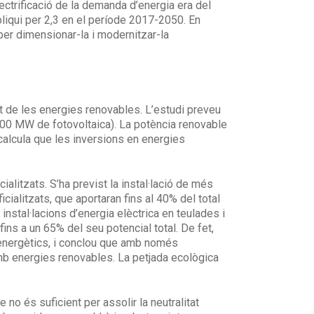
lectrificació de la demanda d’energia era del
pliqui per 2,3 en el període 2017-2050. En
 per dimensionar-la i modernitzar-la
 de les energies renovables. L’estudi preveu
000 MW de fotovoltaica). La potència renovable
 calcula que les inversions en energies
ialitzats. S’ha previst la instal·lació de més
cialitzats, que aportaran fins al 40% del total
 instal·lacions d’energia elèctrica en teulades i
ns a un 65% del seu potencial total. De fet,
s energètics, i conclou que amb només
amb energies renovables. La petjada ecològica
o és suficient per assolir la neutralitat