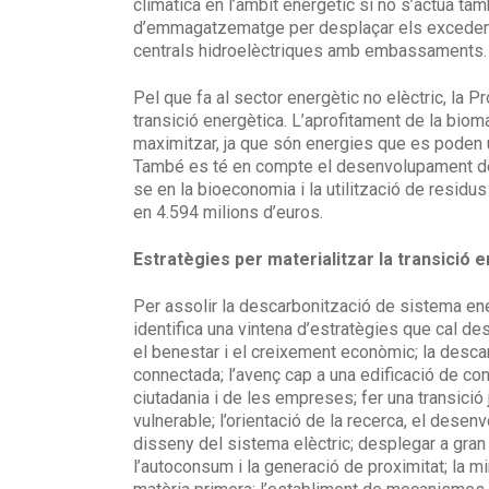
climàtica en l’àmbit energètic si no s’actua 
d’emmagatzematge per desplaçar els excedents 
centrals hidroelèctriques amb embassaments.
Pel que fa al sector energètic no elèctric, la
transició energètica. L’aprofitament de la bio
maximitzar, ja que són energies que es poden ut
També es té en compte el desenvolupament de l’
se en la bioeconomia i la utilització de residu
en 4.594 milions d’euros.
Estratègies per materialitzar la transició 
Per assolir la descarbonització de sistema ene
identifica una vintena d’estratègies que cal d
el benestar i el creixement econòmic; la descarb
connectada; l’avenç cap a una edificació de con
ciutadania i de les empreses; fer una transició 
vulnerable; l’orientació de la recerca, el desen
disseny del sistema elèctric; desplegar a gran
l’autoconsum i la generació de proximitat; la mi