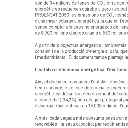
són de 34 milions de tones de CO₂, xifra que r
energètic es redueixen gairebé a zero i es pot
PROENCAT 2050 les emissions de CO₂ només dis
d’una major sobirania energètica, ja que en l’
sense comptar els usos no energètics de l’en
de 8.700 milions d’euros anuals a 650 milions 
A partir dels objectius energètics i ambientals
consum i de la producció d’energia al país, que
i mediambiental. El document també planteja le
L’estalvi i l’eficiència energètica, l’eix fon
Així, el document considera l’estalvi i eficièn
béns i serveis és el que determina les necess
energètic, caldrà un fort decreixement del cons
el domèstic (-34,2%) són els que protagonitzar
d’energia s’han estimat en 15.000 milions d’eu
A més, cada vegada més consums passaran a ser e
renovables i la seva capacitat per reduir emiss