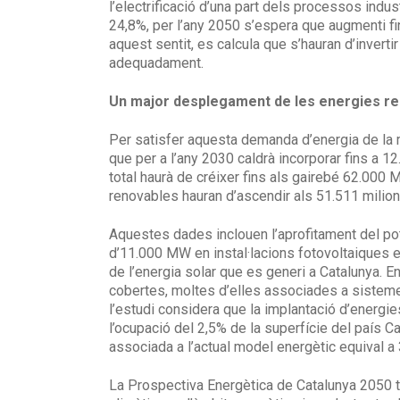
l’electrificació d’una part dels processos indus
24,8%, per l’any 2050 s’espera que augmenti fi
aquest sentit, es calcula que s’hauran d’inverti
adequadament.
Un major desplegament de les energies r
Per satisfer aquesta demanda d’energia de la 
que per a l’any 2030 caldrà incorporar fins a 
total haurà de créixer fins als gairebé 62.000 
renovables hauran d’ascendir als 51.511 milion
Aquestes dades inclouen l’aprofitament del poten
d’11.000 MW en instal·lacions fotovoltaiques en 
de l’energia solar que es generi a Catalunya. En
cobertes, moltes d’elles associades a sistemes
l’estudi considera que la implantació d’energie
l’ocupació del 2,5% de la superfície del país 
associada a l’actual model energètic equival a
La Prospectiva Energètica de Catalunya 2050 ta