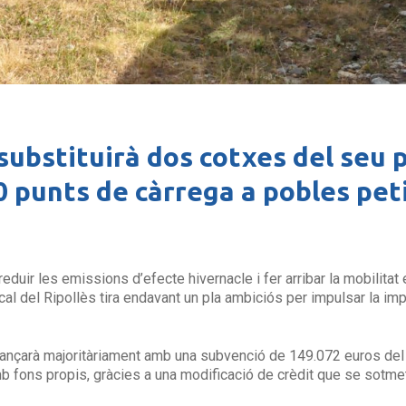
 substituirà dos cotxes del seu 
 20 punts de càrrega a pobles pet
 reduir les emissions d’efecte hivernacle i fer arribar la mobilita
l del Ripollès tira endavant un pla ambiciós per impulsar la impl
finançarà majoritàriament amb una subvenció de 149.072 euros del
mb fons propis, gràcies a una modificació de crèdit que se sotmetr