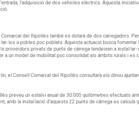
entrada, l’adquisició de dos vehicles elèctrics. Aquesta iniciat
ció.
ll Comarcal del Ripollès també es dotarà de dos carregadors. Pe
·lar-los a pobles poc poblats. Aquesta actuació busca fomentar l’
els proveïdors privats de punts de càrrega tendeixen a instal·la
 a un model de mobilitat poc consolidat als àmbits rurals i es con
·lin, el Consell Comarcal del Ripollès consultarà els dinou ajunta
llès preveu un estalvi anual de 30.000 quilòmetres efectuats a
ent, amb la instal·lació d’aquests 22 punts de càrrega es calcula 