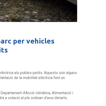
parc per vehicles
its
t elèctrica als pobles petits. Aquests són alguns
antació de la mobilitat elèctrica fent un
 Departament d’Acció climàtica, Alimentació i
à a votació al ple ordinari d’avui dimarts.