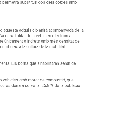
iva permetrà substituir dos dels cotxes amb
rò aquesta adquisició anirà acompanyada de la
accessibilitat dels vehicles elèctrics a
r-se únicament a indrets amb més densitat de
tribueix a la cultura de la mobilitat
ments. Els borns que s’habilitaran seran de
mb vehicles amb motor de combustió, que
que es donarà servei al 25,8 % de la població