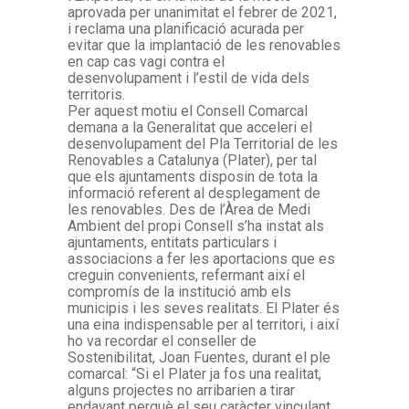
aprovada per unanimitat el febrer de 2021,
i reclama una planificació acurada per
evitar que la implantació de les renovables
en cap cas vagi contra el
desenvolupament i l’estil de vida dels
territoris.
Per aquest motiu el Consell Comarcal
demana a la Generalitat que acceleri el
desenvolupament del Pla Territorial de les
Renovables a Catalunya (Plater), per tal
que els ajuntaments disposin de tota la
informació referent al desplegament de
les renovables. Des de l’Àrea de Medi
Ambient del propi Consell s’ha instat als
ajuntaments, entitats particulars i
associacions a fer les aportacions que es
creguin convenients, refermant així el
compromís de la institució amb els
municipis i les seves realitats. El Plater és
una eina indispensable per al territori, i així
ho va recordar el conseller de
Sostenibilitat, Joan Fuentes, durant el ple
comarcal: “Si el Plater ja fos una realitat,
alguns projectes no arribarien a tirar
endavant perquè el seu caràcter vinculant