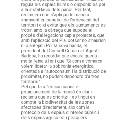
regula els espais lliures o disponibles per
a la instal·lació dels parcs. Per tant,
reclamem que s’apliqui de manera
imminent en benefici de l’ordenació del
territori i així evitar que els ajuntaments es
trobin amb la càrrega que suposa el
procés d’al·legacions cap a projectes, que
amb l’aplicació del Pla, potser no s’haurien
ni plantejat.»Per la seva banda, el
president del Consell Comarcal, Agustí
Badosa, ha recordat que encara queda
molta feina a fer i que “Si com a comarca
volem liderar la sobirania energètica,
orientada a l’autoconsum i la distribució de
proximitat, no podem dependre d’altres
territoris.”
Pel que fa a l’eòlica marina el
posicionament de la moció és clar i
reclama que es prioritzi i es tingui en
compte la biodiversitat de les zones
afectades directament, així com la
protecció dels espais d’interès públic i
dels espais agrícoles i pesquers.