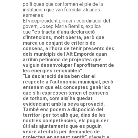
polítiques que conformen el ple de la
institució i que van formular algunes
esmenes.
El vicepresident primer i coordinador del
govern, Josep Maria Bernils, explica
que
“es tracta d’una declaració
d’intencions, molt oberta, però que
marca un conjunt de criteris de
consens, a l’hora de tenir presents des
dels municipis de l’Alt Empordà quan
arribin peticions de projectes que
vulguin desenvolupar l’aprofitament de
les energies renovables”
.
“La declaració deixa ben clar el
respecte a l’autonomia municipal, però
entenem que els conceptes genèrics
que s’hi expressen tenen el consens
de tothom, com així ha quedat
evidenciant amb la seva aprovació.
També ens posem a disposició del
territori per tot allò que, dins de les
nostres competències, els pugui ser
útil als ajuntaments que es puguin
veure afectats per demandes de
projectes en aquest sentit”
, afegeix el