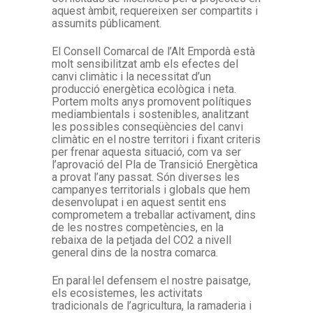
aquest àmbit, requereixen ser compartits i
assumits públicament.
El Consell Comarcal de l’Alt Empordà està
molt sensibilitzat amb els efectes del
canvi climàtic i la necessitat d’un
producció energètica ecològica i neta.
Portem molts anys promovent polítiques
mediambientals i sostenibles, analitzant
les possibles conseqüències del canvi
climàtic en el nostre territori i fixant criteris
per frenar aquesta situació, com va ser
l’aprovació del Pla de Transició Energètica
a provat l’any passat. Són diverses les
campanyes territorials i globals que hem
desenvolupat i en aquest sentit ens
comprometem a treballar activament, dins
de les nostres competències, en la
rebaixa de la petjada del CO2 a nivell
general dins de la nostra comarca.
En paral·lel defensem el nostre paisatge,
els ecosistemes, les activitats
tradicionals de l’agricultura, la ramaderia i