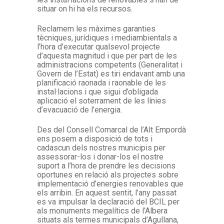
situar on hi ha els recursos.
Reclamem les màximes garanties
tècniques, jurídiques i mediambientals a
l’hora d’executar qualsevol projecte
d’aquesta magnitud i que per part de les
administracions competents (Generalitat i
Govern de l’Estat) es tiri endavant amb una
planificació raonada i raonable de les
instal·lacions i que sigui d’obligada
aplicació el soterrament de les línies
d’evacuació de l’energia.
Des del Consell Comarcal de l’Alt Empordà
ens posem a disposició de tots i
cadascun dels nostres municipis per
assessorar-los i donar-los el nostre
suport a l’hora de prendre les decisions
oportunes en relació als projectes sobre
implementació d’energies renovables que
els arribin. En aquest sentit, l’any passat
es va impulsar la declaració del BCIL per
als monuments megalítics de l’Albera
situats als termes municipals d’Agullana,