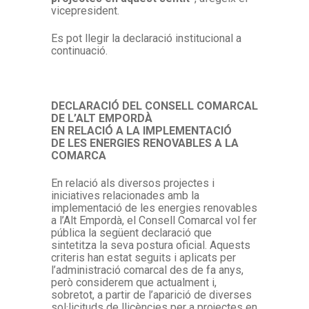
vicepresident.
Es pot llegir la declaració institucional a
continuació.
DECLARACIÓ DEL CONSELL COMARCAL
DE L’ALT EMPORDÀ
EN RELACIÓ A LA IMPLEMENTACIÓ
DE LES ENERGIES RENOVABLES A LA
COMARCA
En relació als diversos projectes i
iniciatives relacionades amb la
implementació de les energies renovables
a l’Alt Empordà, el Consell Comarcal vol fer
pública la següent declaració que
sintetitza la seva postura oficial. Aquests
criteris han estat seguits i aplicats per
l’administració comarcal des de fa anys,
però considerem que actualment i,
sobretot, a partir de l’aparició de diverses
sol·licituds de llicències per a projectes en