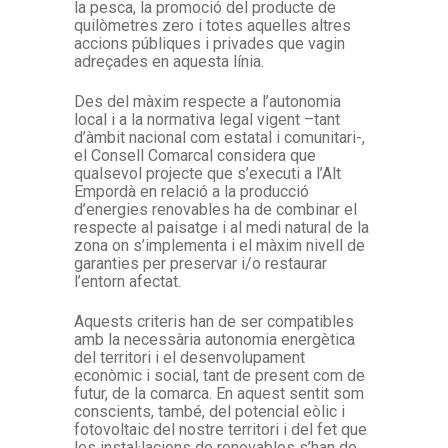
la pesca, la promoció del producte de
quilòmetres zero i totes aquelles altres
accions públiques i privades que vagin
adreçades en aquesta línia.
Des del màxim respecte a l’autonomia
local i a la normativa legal vigent –tant
d’àmbit nacional com estatal i comunitari-,
el Consell Comarcal considera que
qualsevol projecte que s’executi a l’Alt
Empordà en relació a la producció
d’energies renovables ha de combinar el
respecte al paisatge i al medi natural de la
zona on s’implementa i el màxim nivell de
garanties per preservar i/o restaurar
l’entorn afectat.
Aquests criteris han de ser compatibles
amb la necessària autonomia energètica
del territori i el desenvolupament
econòmic i social, tant de present com de
futur, de la comarca. En aquest sentit som
conscients, també, del potencial eòlic i
fotovoltaic del nostre territori i del fet que
les instal·lacions de renovables s’han de