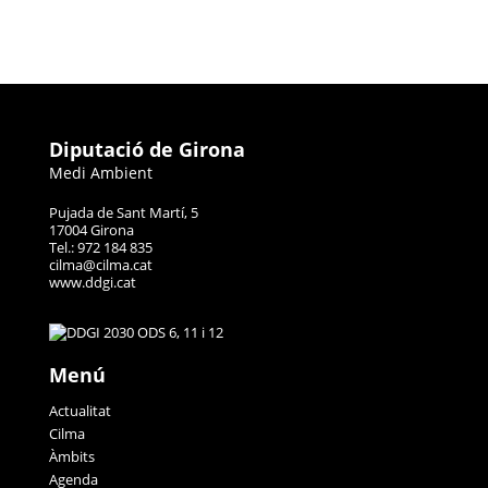
Diputació de Girona
Medi Ambient
Pujada de Sant Martí, 5
17004 Girona
Tel.: 972 184 835
cilma@cilma.cat
www.ddgi.cat
Menú
Actualitat
Cilma
Àmbits
Agenda