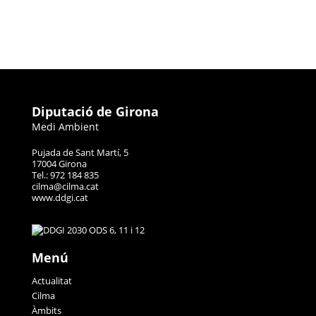
Diputació de Girona
Medi Ambient
Pujada de Sant Martí, 5
17004 Girona
Tel.: 972 184 835
cilma@cilma.cat
www.ddgi.cat
Menú
Actualitat
Cilma
Àmbits