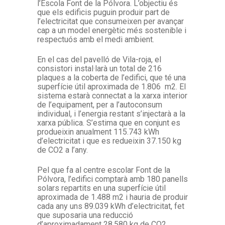
l’Escola Font de la Pólvora. L’objectiu és
que els edificis puguin produir part de
l’electricitat que consumeixen per avançar
cap a un model energètic més sostenible i
respectuós amb el medi ambient.
En el cas del pavelló de Vila-roja, el
consistori instal·larà un total de 216
plaques a la coberta de l’edifici, que té una
superfície útil aproximada de 1.806 m2. El
sistema estarà connectat a la xarxa interior
de l’equipament, per a l’autoconsum
individual, i l’energia restant s’injectarà a la
xarxa pública. S’estima que en conjunt es
produeixin anualment 115.743 kWh
d’electricitat i que es redueixin 37.150 kg
de CO2 a l’any.
Pel que fa al centre escolar Font de la
Pólvora, l’edifici comptarà amb 180 panells
solars repartits en una superfície útil
aproximada de 1.488 m2 i hauria de produir
cada any uns 89.039 kWh d’electricitat, fet
que suposaria una reducció
d’aproximadament 28.580 kg de CO2