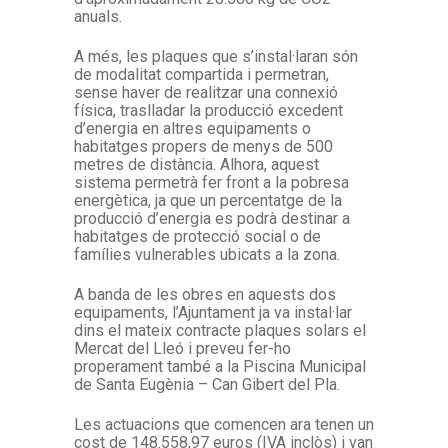
anuals.
A més, les plaques que s’instal·laran són
de modalitat compartida i permetran,
sense haver de realitzar una connexió
física, traslladar la producció excedent
d’energia en altres equipaments o
habitatges propers de menys de 500
metres de distància. Alhora, aquest
sistema permetrà fer front a la pobresa
energètica, ja que un percentatge de la
producció d’energia es podrà destinar a
habitatges de protecció social o de
famílies vulnerables ubicats a la zona.
A banda de les obres en aquests dos
equipaments, l’Ajuntament ja va instal·lar
dins el mateix contracte plaques solars el
Mercat del Lleó i preveu fer-ho
properament també a la Piscina Municipal
de Santa Eugènia – Can Gibert del Pla.
Les actuacions que comencen ara tenen un
cost de 148.558,97 euros (IVA inclòs) i van