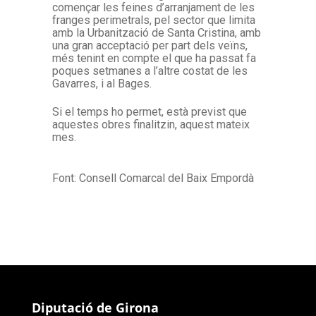
començar les feines d’arranjament de les
franges perimetrals, pel sector que limita
amb la Urbanització de Santa Cristina, amb
una gran acceptació per part dels veïns,
més tenint en compte el que ha passat fa
poques setmanes a l’altre costat de les
Gavarres, i al Bages.
Si el temps ho permet, està previst que
aquestes obres finalitzin, aquest mateix
mes.
Font: Consell Comarcal del Baix Empordà
Diputació de Girona