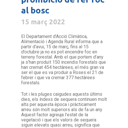
al bosc
15 març 2022
El Departament d’Acció Climàtica,
Alimentació i Agenda Rural informa que a
partir d’avui, 15 de març, fins al 15
d’octubre ja no es pot encendre foc en
terreny forestal. Amb el que portem d’any
ja s’han produït 150 incendis forestals que
han cremat 454 hectàrees; el més gran va
ser el que es va produir a Roses el 21 de
febrer i que va cremar 377 hectàrees
forestals.
Tot i les pluges caigudes aquests últims
dies, els índexs de sequera continuen molt
alts per aquesta època i pràcticament
arreu són molt superiors als de fa un any.
Aquest factor agreuja l’estat de la
vegetació i que els valors de sequera
siguin elevats quasi arreu, significa que