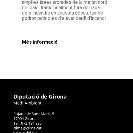
àmplies àrees arbrades de la meitat nord
del país, tradicionalment fora del radar
dels incendis en aquesta època, també
podran patir dies d’elevat perill d’incendi.
Més informació
Diputació de Girona
Medi Ambient
Pujada de Sant Martí, 5
17004 Girona
Tel.: 972 184 835
cilma@cilma.cat
www.ddgi.cat