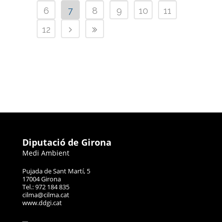
6
7
8
9
10
11
12
Diputació de Girona
Medi Ambient
Pujada de Sant Martí, 5
17004 Girona
Tel.: 972 184 835
cilma@cilma.cat
www.ddgi.cat