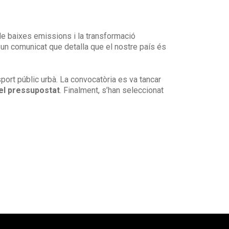
de baixes emissions i la transformació
n un comunicat que detalla que el nostre país és
ort públic urbà. La convocatòria es va tancar
el pressupostat
. Finalment, s’han seleccionat