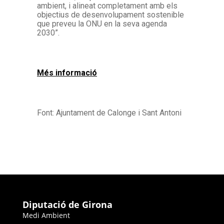
ambient, i alineat completament amb els
objectius de desenvolupament sostenible
que preveu la ONU en la seva agenda
2030”.
Més informació
Font: Ajuntament de Calonge i Sant Antoni
Diputació de Girona
Medi Ambient