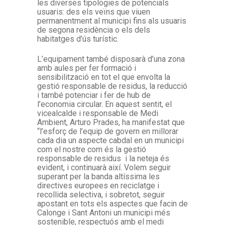
les diverses tipologies de potencials
usuaris: des els veïns que viuen
permanentment al municipi fins als usuaris
de segona residència o els dels
habitatges d’ús turístic.
L’equipament també disposarà d’una zona
amb aules per fer formació i
sensibilització en tot el que envolta la
gestió responsable de residus, la reducció
i també potenciar i fer de hub de
l’economia circular. En aquest sentit, el
vicealcalde i responsable de Medi
Ambient, Arturo Prades, ha manifestat que
“l’esforç de l’equip de govern en millorar
cada dia un aspecte cabdal en un municipi
com el nostre com és la gestió
responsable de residus i la neteja és
evident, i continuarà així. Volem seguir
superant per la banda altíssima les
directives europees en reciclatge i
recollida selectiva, i sobretot, seguir
apostant en tots els aspectes que facin de
Calonge i Sant Antoni un municipi més
sostenible, respectuós amb el medi