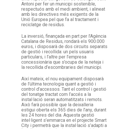
Antoni per fer un municipi sostenible,
respectuós amb el medi ambient, i alineat
amb les directives més exigents de la
Unió Europea pel que fa al tractament i
reciclatge de residus.
La inversió, finançada en part per l’Agència
Catalana de Residus, rondarà els 900.000
euros, i disposarà de dos circuits separats
de gestió i recollida: un pels usuaris
particulars, i l’altre per l’empresa
concessionària que s’ocupa de la neteja i
la recollida d’escombraries del municipi.
Així mateix, el nou equipament disposarà
de l’última tecnologia quant a gestió i
control d’accessos. Tant el control i gestió
del tonatge tractat com l’accés a la
instal·lació seran automatitzats i remots.
Això farà possible que la deixalleria
estigui oberta els 365 dies de l’any, durant
les 24 hores del dia. Aquesta gestió
intel·ligent s’emmarca en el projecte Smart
City i permetrà que la instal·lació s’adapti a