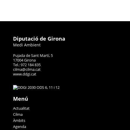
Diputació de Girona
Medi Ambient
Pujada de Sant Martí, 5
17004 Girona
Tel.: 972 184 835
cilma@cilma.cat
www.ddgi.cat
Menú
Actualitat
Cilma
Àmbits
Agenda