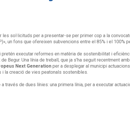
r les sol·licituds per a presentar-se per primer cop a la convoca
)», un fons que ofereixen subvencions entre el 85% i el 100% per 
 pretén executar reformes en matèria de sostenibilitat i eficiènci
t de Begur. Una línia de treball, que ja s’ha seguit recentment amb 
ropeus Next Generation
per a desplegar al municipi actuacion
s i la creació de vies peatonals sostenibles.
través de dues línies: una primera línia, per a executar actuacion