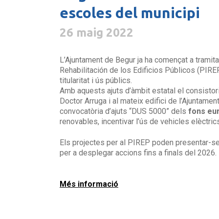
escoles del municipi
26 maig 2022
L’Ajuntament de Begur ja ha començat a tramita
Rehabilitación de los Edificios Públicos (PIREP
titularitat i ús públics.
Amb aquests ajuts d’àmbit estatal el consistori
Doctor Arruga i al mateix edifici de l’Ajuntamen
convocatòria d’ajuts “DUS 5000” dels
fons eu
renovables, incentivar l’ús de vehicles elèctric
Els projectes per al PIREP poden presentar-se a 
per a desplegar accions fins a finals del 2026.
Més informació