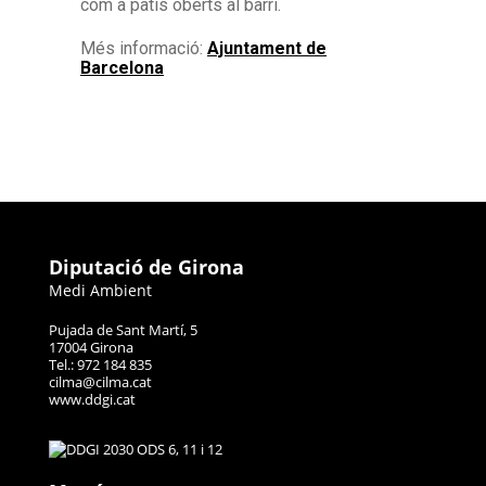
com a patis oberts al barri.
Més informació:
Ajuntament de
Barcelona
Diputació de Girona
Medi Ambient
Pujada de Sant Martí, 5
17004 Girona
Tel.: 972 184 835
cilma@cilma.cat
www.ddgi.cat