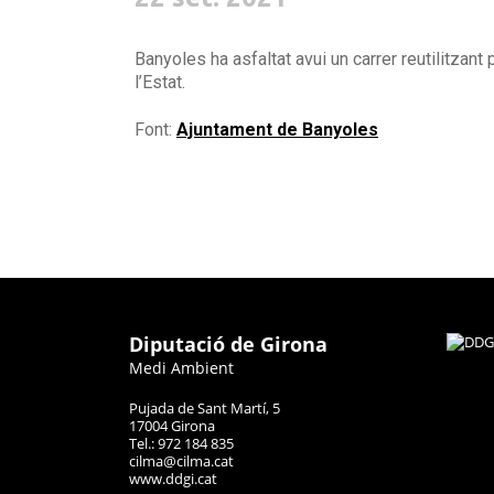
Banyoles ha asfaltat avui un carrer reutilitzant 
l’Estat.
Font:
Ajuntament de Banyoles
Diputació de Girona
Medi Ambient
Pujada de Sant Martí, 5
17004 Girona
Tel.: 972 184 835
cilma@cilma.cat
www.ddgi.cat