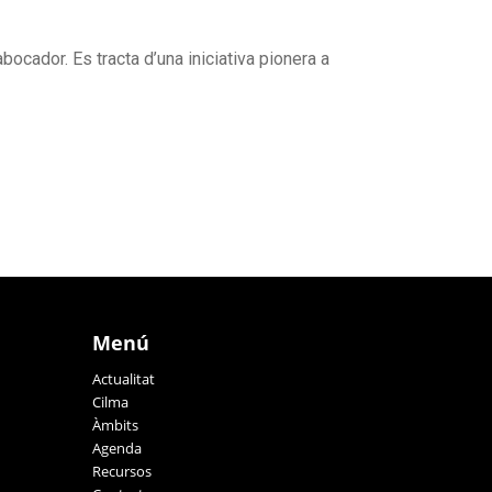
abocador. Es tracta d’una iniciativa pionera a
Menú
Actualitat
Cilma
Àmbits
Agenda
Recursos