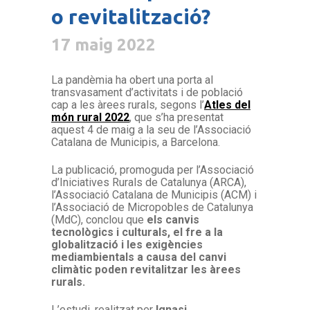
o revitalització?
17 maig 2022
La pandèmia ha obert una porta al
transvasament d’activitats i de població
cap a les àrees rurals, segons l’
Atles del
món rural 2022
, que s’ha presentat
aquest 4 de maig a la seu de l’Associació
Catalana de Municipis, a Barcelona.
La publicació, promoguda per l’Associació
d’Iniciatives Rurals de Catalunya (ARCA),
l’Associació Catalana de Municipis (ACM) i
l’Associació de Micropobles de Catalunya
(MdC), conclou que
els canvis
tecnològics i culturals, el fre a la
globalització i les exigències
mediambientals a causa del canvi
climàtic poden revitalitzar les àrees
rurals.
L’estudi, realitzat per
Ignasi