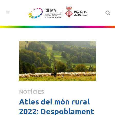
NOTÍCIES
Atles del món rural
2022: Despoblament