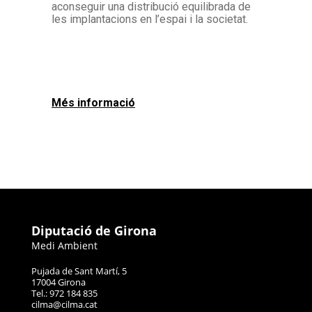
aconseguir una distribució equilibrada de
les implantacions en l’espai i la societat.
Més informació
Diputació de Girona
Medi Ambient
Pujada de Sant Martí, 5
17004 Girona
Tel.: 972 184 835
cilma@cilma.cat