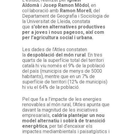
Aldomà
i
Josep Ramon Mòdol
, en
col·laboració amb
Ramon Morell
, del
Departament de Geografia i Sociologia de
la Universitat de Lleida, constata
que
s’obren alternatives productives
per a joves i nous pagesos, així com
per l’agricultura social i urbana.
Les dades de l’Atles constaten
la
despoblació del món rural
. En tres
quarts de la superfície total del territori
català hi viu només el 9% de la població
del país (municipis de menys de 5000
habitants), mentre que en un 7% de
superfície de territori (12% de municipis)
hi viu el 64% de la població.
Pel que fa a l’impacte de les energies
renovables al món rural, l’Atles apunta que
davant la magnitud de les iniciatives
empresarials,
caldria plantejar un nou
model alternatiu i sobirà de transició
energètica
, per tal d’encaixar els
impactes mediambientals i paisatgístics i