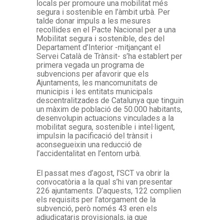
locals per promoure una mobilitat més
segura i sostenible en l’àmbit urbà. Per
talde donar impuls a les mesures
recollides en el Pacte Nacional per a una
Mobilitat segura i sostenible, des del
Departament d’Interior -mitjançant el
Servei Català de Trànsit- s’ha establert per
primera vegada un programa de
subvencions per afavorir que els
Ajuntaments, les mancomunitats de
municipis i les entitats municipals
descentralitzades de Catalunya que tinguin
un màxim de població de 50.000 habitants,
desenvolupin actuacions vinculades a la
mobilitat segura, sostenible i intel·ligent,
impulsin la pacificació del trànsit i
aconsegueixin una reducció de
l’accidentalitat en l’entorn urbà.
El passat mes d’agost, l’SCT va obrir la
convocatòria a la qual s’hi van presentar
226 ajuntaments. D’aquests, 122 complien
els requisits per l’atorgament de la
subvenció, però només 43 eren els
adjudicataris provisionals, ja que