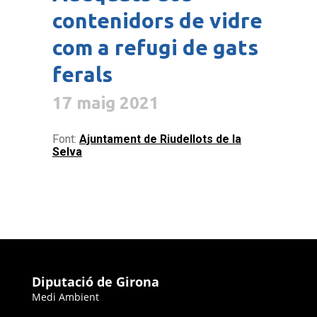
contenidors de vidre
com a refugi de gats
ferals
17 maig 2021
Font:
Ajuntament de Riudellots de la
Selva
Diputació de Girona
Medi Ambient