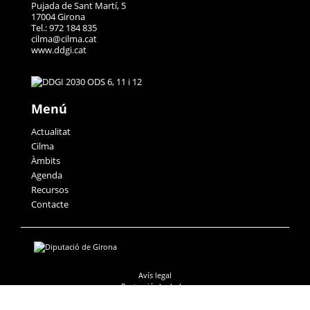
Pujada de Sant Martí, 5
17004 Girona
Tel.: 972 184 835
cilma@cilma.cat
www.ddgi.cat
Menú
Actualitat
Cilma
Àmbits
Agenda
Recursos
Contacte
Avís legal
Protecció de dades
Accessibilitat
Política de galetes