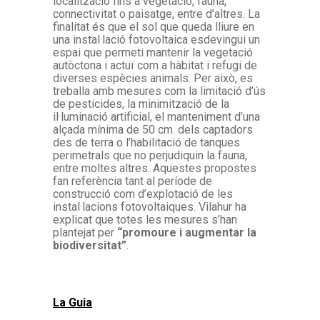
localització fins a vegetació, fauna,
connectivitat o paisatge, entre d’altres. La
finalitat és que el sol que queda lliure en
una instal·lació fotovoltaica esdevingui un
espai que permeti mantenir la vegetació
autòctona i actuï com a hàbitat i refugi de
diverses espècies animals. Per això, es
treballa amb mesures com la limitació d’ús
de pesticides, la minimització de la
il·luminació artificial, el manteniment d’una
alçada mínima de 50 cm. dels captadors
des de terra o l’habilitació de tanques
perimetrals que no perjudiquin la fauna,
entre moltes altres. Aquestes propostes
fan referència tant al període de
construcció com d’explotació de les
instal·lacions fotovoltaiques. Vilahur ha
explicat que totes les mesures s’han
plantejat per
“promoure i augmentar la
biodiversitat”
.
La Guia