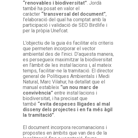
“renovables i biodiversitat”
. Jordà
també ha posat en valor el
caràcter
“transversal del document”
,
l’elaboració del qual ha comptat amb la
participació i validació de SEO Birdlife i
per la pròpia Unefcat.
L’objectiu de la guia és facilitar els criteris
que permeten incorporar el vector
ambiental des de l’inici. D’aquesta manera,
es persegueix maximitzar la biodiversitat
en l’àmbit de les instal·lacions i, al mateix
temps, facilitar-ne la tramitació. El director
general de Polítiques Ambientals i Medi
Natural, Marc Vilahur, ha detallat que el
manual estableix
“un nou marc de
convivència”
entre instal·lacions i
biodiversitat, i ha precisat que
també
“evita despeses lligades al mal
disseny dels projectes i en fa més àgil
la tramitació”
.
El document incorpora recomanacions i
propostes en àmbits que van des de la