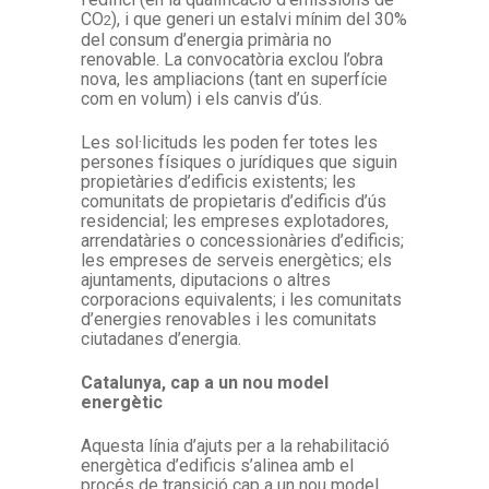
CO
), i que generi un estalvi mínim del 30%
2
del consum d’energia primària no
renovable. La convocatòria exclou l’obra
nova, les ampliacions (tant en superfície
com en volum) i els canvis d’ús.
Les sol·licituds les poden fer totes les
persones físiques o jurídiques que siguin
propietàries d’edificis existents; les
comunitats de propietaris d’edificis d’ús
residencial; les empreses explotadores,
arrendatàries o concessionàries d’edificis;
les empreses de serveis energètics; els
ajuntaments, diputacions o altres
corporacions equivalents; i les comunitats
d’energies renovables i les comunitats
ciutadanes d’energia.
Catalunya, cap a un nou model
energètic
Aquesta línia d’ajuts per a la rehabilitació
energètica d’edificis s’alinea amb el
procés de transició cap a un nou model