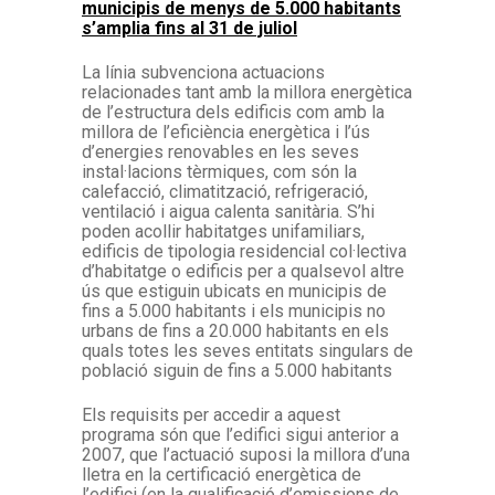
municipis de menys de 5.000 habitants
s’amplia fins al 31 de juliol
La línia subvenciona actuacions
relacionades tant amb la millora energètica
de l’estructura dels edificis com amb la
millora de l’eficiència energètica i l’ús
d’energies renovables en les seves
instal·lacions tèrmiques, com són la
calefacció, climatització, refrigeració,
ventilació i aigua calenta sanitària. S’hi
poden acollir habitatges unifamiliars,
edificis de tipologia residencial col·lectiva
d’habitatge o edificis per a qualsevol altre
ús que estiguin ubicats en municipis de
fins a 5.000 habitants i els municipis no
urbans de fins a 20.000 habitants en els
quals totes les seves entitats singulars de
població siguin de fins a 5.000 habitants
Els requisits per accedir a aquest
programa són que l’edifici sigui anterior a
2007, que l’actuació suposi la millora d’una
lletra en la certificació energètica de
l’edifici (en la qualificació d’emissions de