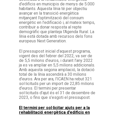
d’edificis en municipis de menys de 5.000
habitants. Aquesta línia té per objectiu
avançar en la transició energètica
mitjançant l’optimització del consum
energètic en l’edificació i, al mateix temps,
contribuir a donar resposta al repte
demogràfic que planteja l’Agenda Rural. La
línia està dotada amb recursos dels fons
europeus Next Generation.
El pressupost inicial d’aquest programa,
vigent des del febrer del 2022, va ser de
de 5,5 milions d’euros, i durant l’any 2022
ja es va ampliar en 5,5 milions addicionals.
Amb aquesta segona ampliació, la dotació
total de la línia ascendirà a 30 milions
d’euros. Ara per ara, l’ICAEN ha rebut 321
sol·licituds per un import de 22,85 milions
d’euros. El termini per presentar
sol·licituds d’ajut és el 31 de desembre de
2023, o fins que s’esgoti el pressupost.
El termini per sol·licitar ajuts per a la
rehabilitació energètica d’edificis en