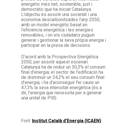
energètic més net, sostenible, just i
democràtic que ha iniciat Catalunya.
L’objectiu és assolir una societat i una
economia descarbonitzades l’any 2050,
amb un model energètic basat en
l’eficiència energètica i les energies
renovables, i on els ciutadans puguin
generar i gestionar la seva pròpia energia i
participar en la presa de decisions.
D’acord amb la Prospectiva Energètica
2050, per assolir aquest escenari
Catalunya ha de reduir un 30,3% el consum
final d’energia; el sector de l’edificació ha
de disminuir un 34,2% el seu consum final
d’energia, i ha d’aconseguir fer caure un
47,3% la seva intensitat energètica (és a
dir, l’energia que necessita per a generar
una unitat de PIB).
Font:
Institut Català d’Energia (ICAEN)