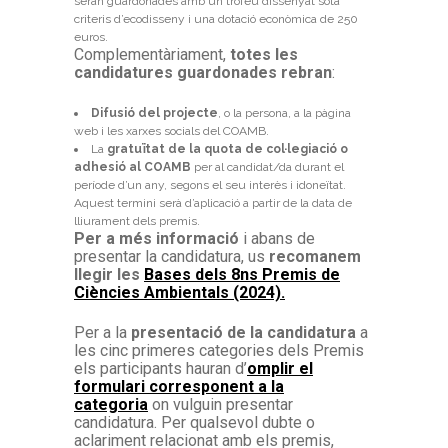
seran guardonades amb un trofeu dissenyat sota
criteris d’ecodisseny i una dotació econòmica de 250
euros.
Complementàriament,
totes les
candidatures guardonades rebran
:
Difusió del projecte
, o la persona, a la pàgina
web i les xarxes socials del COAMB.
La
gratuïtat de la quota de col·legiació o
adhesió al COAMB
per al candidat/da durant el
període d’un any, segons el seu interès i idoneïtat.
Aquest termini serà d’aplicació a partir de la data de
lliurament dels premis.
Per a més informació
i abans de
presentar la candidatura, us
recomanem
llegir les
Bases dels 8ns Premis de
Ciències Ambientals (2024).
Per a la
presentació de la candidatura
a
les cinc primeres categories dels Premis
els participants hauran d’
omplir el
formulari corresponent a la
categoria
on vulguin presentar
candidatura. Per qualsevol dubte o
aclariment relacionat amb els premis,