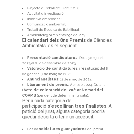
Projecte o Treball de Fi de Grau;
Activitat d’investigació;
Iniciativa empresarial;
Comunicació ambiental;
Treball de Recerca de Batxillerat;
Ambientòleg/Ambientòloga de l’any.
El calendari dels 8ns Premis
de Ciències
Ambientals, és el següent:
Presentació candidatures:
Del 25 de juliol
2023 al 18 de desembre de 2023.
Valoració de candidatures i resolució:
del 8
de gener al 7 de març de 2024.
Anunci finalistes:
11 de març de 2024.
Lliurament de premis:
Abril de 2024. Durant
l’
Acte de celebració del 20è aniversari del
COAMB
(pendent de determinar la data).
Per a cada categoria de
participació
s’escolliran tres finalistes
. A
petició del jurat, alguna categoria podria
quedar deserta o tenir un accèssit.
Les
candidatures guanyadores
del premi