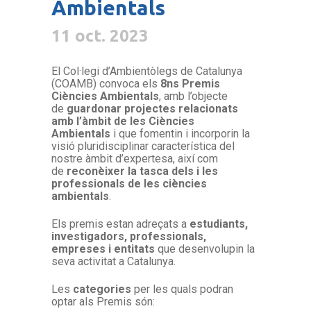
Ambientals
11 oct. 2023
El Col·legi d’Ambientòlegs de Catalunya
(COAMB) convoca els
8ns Premis
Ciències Ambientals
, amb l’objecte
de
guardonar projectes relacionats
amb l’àmbit de les Ciències
Ambientals
i que fomentin i incorporin la
visió pluridisciplinar característica del
nostre àmbit d’expertesa, així com
de
reconèixer la tasca dels i les
professionals de les ciències
ambientals
.
Els premis estan adreçats a
estudiants,
investigadors, professionals,
empreses i entitats
que desenvolupin la
seva activitat a Catalunya.
Les
categories
per les quals podran
optar als Premis són: